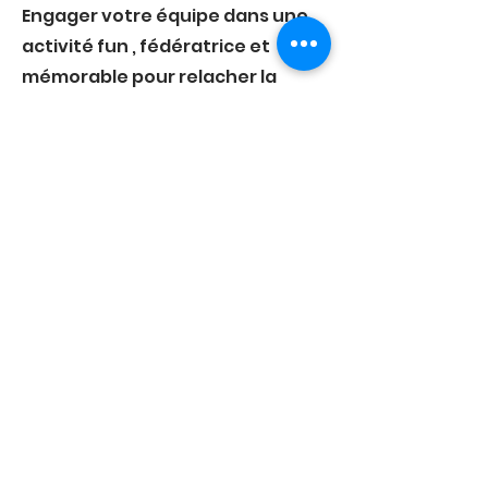
Engager votre équipe dans une
activité fun , fédératrice et
mémorable pour relacher la
pression.
1 Journée
Une journée ensemble
Developper la connexion , la
cohésion du groupe et atteignez
des objectifs et besoin RH
exprimés
2 à 3 Jours
Des besoins à découvrir